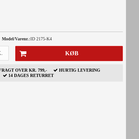
Model/Varenr.:
ID 2175-K4
.
KØB
RAGT OVER KR. 799,-
HURTIG LEVERING
14 DAGES RETURRET