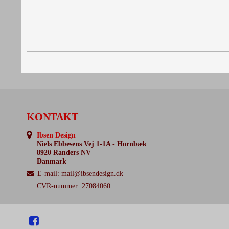
KONTAKT
Ibsen Design
Niels Ebbesens Vej 1-1A - Hornbæk
8920 Randers NV
Danmark
E-mail
:
mail@ibsendesign.dk
CVR-nummer: 27084060