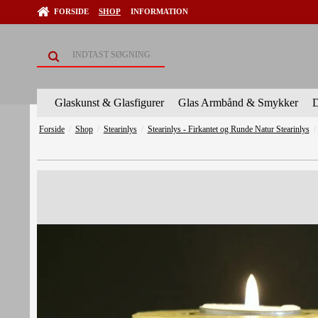
FORSIDE
SHOP
INFORMATION
Glaskunst & Glasfigurer
Glas Armbånd & Smykker
D
Forside
/
Shop
/
Stearinlys
/
Stearinlys - Firkantet og Runde Natur Stearinlys
/