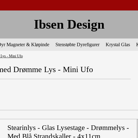
Ibsen Design
yr Magneter & Kløpinde
Stenstøbte Dyrefigurer
Krystal Glas
 Lys - Mini Ufo
e med Drømme Lys - Mini Ufo
Stearinlys - Glas Lysestage - Drømmelys -
Med Blå Strandskaller - 4x11cm