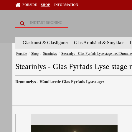
FORSIDE
SHOP
INFORMATION
Glaskunst & Glasfigurer
Glas Armbånd & Smykker
D
Forside
/
Shop
/
Stearinlys
/
Stearinlys - Glas Fyrfads Lyse stage med Drømme
Stearinlys - Glas Fyrfads Lyse stag
Drømmelys - Håndlavede Glas Fyrfads Lysestager