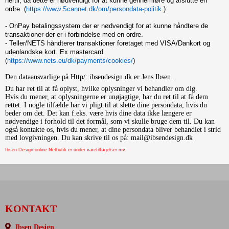
hertil, da dette er nødvendigt for at kunne gennemføre og afslutte en
ordre. (
https://www.Scannet.dk/om/persondata-politik
)
- OnPay betalingssystem der er nødvendigt for at kunne håndtere de
transaktioner der er i forbindelse med en ordre.
- Teller/NETS håndterer transaktioner foretaget med VISA/Dankort og
udenlandske kort. Ex mastercard
(
https://www.nets.eu/dk/payments/cookies/
)
Den dataansvarlige på Http/: ibsendesign.dk er Jens Ibsen.
Du har ret til at få oplyst, hvilke oplysninger vi behandler om dig.
Hvis du mener, at oplysningerne er unøjagtige, har du ret til at få dem
rettet. I nogle tilfælde har vi pligt til at slette dine persondata, hvis du
beder om det. Det kan f.eks. være hvis dine data ikke længere er
nødvendige i forhold til det formål, som vi skulle bruge dem til. Du kan
også kontakte os, hvis du mener, at dine persondata bliver behandlet i strid
med lovgivningen. Du kan skrive til os på: mail@ibsendesign.dk
Ibsen Design online Netbutik er under varetilføgelser mv.
KONTAKT
Ibsen Design