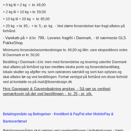
> 0 kg til < 2 kg = kr. 49,00
> 2 kg til < 10 kg = kr. 59,00
> 10 kg til < 20 kg = kr. 85,00
> 20 kg = kr. 85,- + kr. 5,- pr. kg. - Ved større forsendelser kan fragt aftales på
forhånd.
- Varekøb på > d.kr. 799,- Leveres fragtfri i Danmark, - til nærmeste GLS
PakkeShop.
Minimums forsendelsesomkostninger kr. 49,00 og Min. vare ekspeditions ordre
til Danmark er kr. 50,00
Bestilling i Danmark i d.kr. men med forsendelse og levering udenfor Danmark
skal aftales på forhånd og kan medføre ekstra porto og forsendelsestillæg,
lokale skatter og afgifter mv, som opkræves særskilt og som kan oplyses og
skal aftales før og ved bestillingen. Forhør venligst på forhånd om disse forhold
ved at kontakte os på mail@ibsendesign.dk
Hvis Gavepapir & Gaveindpakning ønskes, - Så gør os venligst
opmærksom på det ved bestillingen - kr. 25,- pr. stk.
Betalingsmåde og Betingelser - Kreditkort & PayPal eller MobilePay &
Bankoverførsel
Betalingensmåden skal vælges ved varebestillingen i Indkøbskurven - Vælg