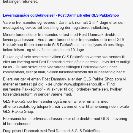
betalingen retuneret.
Leveringsmåde og Betingelser - Post Danmark eller GLS PakkeShop
Varene fremsendes og leveres i Danmark normalt 1 til 4 dage efter den
modtaget og bekræftet bestilling og den registreret indbetaling.
Mindre forsendelser fremsendes oftest med Post Danmark direkte til
leveringsadressen - Ved større forsendelser fremsendes ofte med GLS
PakkeShop
til den nærmeste GLS PakkeShop - som oplyses på bestillings
bekræftelsen - og skal afhentes der inden 10 dage.
Du kan også selv bestemme hvilken GLS PakkeShop varene skal sendes til -
eller om levering med Post Danmark direkte på din adresse, - hvis det er muligt
for os - Du kan skrive dette ved varebestillingen i indkøbskurven under
kommentarer, eller pr mail, hvilken forsendelsesform der vil passer dig bedst.
Ellers vælger vi enten Post Danmark eller den GLS Pakke Shop som vi
mener er tættest på dig. - se under
www.glspakkeshop.dk
- "Find
nærmeste PakkeShop" - Vi skriver til dig i ordrebekræftelsen, hvilken
forsendelsesform vi sender varene med.
GLS PakkeShop fremsender også en email eller en sms med
afhentelsesdato og tidspunkt, når varene er klar til afhentning i den lokale
GLS Pakke Shop.
Fremsendelse til erhvervsadresser sker ofte direkte med GLS - Levering
til firmaadresser.
Fragt priser i Danmark med Post Danmark & GLS PakkeShop: