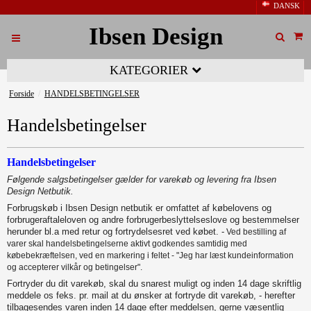
DANSK
Ibsen Design
KATEGORIER
Forside
/
HANDELSBETINGELSER
Handelsbetingelser
Handelsbetingelser
Følgende salgsbetingelser gælder for varekøb og levering fra Ibsen
Design Netbutik.
Forbrugskøb i Ibsen Design netbutik er omfattet af købelovens og
forbrugeraftaleloven og andre forbrugerbeslyttelseslove og bestemmelser
herunder bl.a med retur og fortrydelsesret ved købet. -
Ved bestilling af
varer skal handelsbetingelserne aktivt godkendes samtidig med
købebekræftelsen, ved en markering i feltet - "Jeg har læst kundeinformation
og accepterer vilkår og betingelser".
Fortryder du dit varekøb, skal du snarest muligt og inden 14 dage skriftlig
meddele os feks. pr. mail at du ønsker at fortryde dit varekøb, - herefter
tilbagesendes varen inden 14 dage efter meddelsen, gerne væsentlig