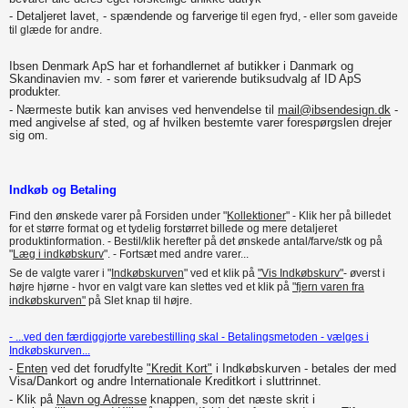
- D
etaljeret lavet, - spændende og farverige
til egen fryd, - eller som gaveide
til glæde for andre.
Ibsen Denmark ApS har et forhandlernet af butikker i Danmark og
Skandinavien mv. - som fører et varierende butiksudvalg af ID ApS
produkter.
- Nærmeste butik kan anvises ved henvendelse til
mail@ibsendesign.dk
-
med angivelse af sted, og af hvilken bestemte varer forespørgslen drejer
sig om.
Indkøb og Betaling
Find den ønskede varer på Forsiden under "
Kollektioner
" - Klik her på billedet
for et større format og et tydelig forstørret billede og mere detaljeret
produktinformation. - Bestil/klik herefter på det ønskede antal/farve/stk og på
"
Læg i indkøbskurv
".
- Fortsæt med andre varer...
Se de valgte varer i "
Indkøbskurven
" ved et klik på
"Vis Indkøbskurv"
- øverst i
højre hjørne - hvor en valgt vare kan slettes ved et klik på
"fjern varen fra
indkøbskurven"
på Slet knap til højre.
- ...ved den færdiggjorte varebestilling skal - Betalingsmetoden - vælges i
Indkøbskurven...
-
Enten
ved det forudfylte
"Kredit Kort"
i Indkøbskurven - betales der med
Visa/Dankort og andre Internationale Kreditkort i sluttrinnet.
- Klik på
Navn og Adresse
knappen, som det næste skrit i