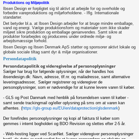
Produktions og Miljøpolitik
Ibsen Design er forpligtet sig til aktivt at arbejde for og overholde og
forbedre vareproduktions og miljøforholdene. - Iflg. Internationale
standarter.
Det betyder bl.a. at Ibsen Design arbejder for at bruge mindre emballage,
vand og energi. Vælge produktionsform og materialer som ikke skader
miljøet sikre produktion og emballage genanvendes. Samt sikre at
produkter forarbejdes og produceres under ordnede miljø- og
arbejdsmæssige forhold.
Ibsen Design og Ibsen Denmark ApS støtter og sponsorer aktivt lokale og
globale sociale tiltag samt dyr & miljø organisationer.
Persondatapolitik
Persondatapolitik og videregivelse af personoplysninger
Sælger har brug for følgende oplysninger, når der handles hos
ibsendesign.dk: Navn, adresse, tlf.nr. og mailadresse, samt alternative
leveringsadresser, Sælger registrerer og videregiver de
personoplysninger, som er nødvendige for at kunne levere varen til køber.
- GLS og Post Danmark med henblik på forsendelsen varen til køber -
samt sende trackingmail og/eller oplysning på sms om at varen kan
afhentes. (
https://gls-group.eu/EU/en/dataprotection/glsdenmark
)
Der forefindes personoplysninger og kopi af faktura til køber som
gemmes i internt bogholderi og BDO Revision og slettes efter 2-5 år.
- Web-hosting ligger ved ScanNet. Sælger videregiver personoplysninger