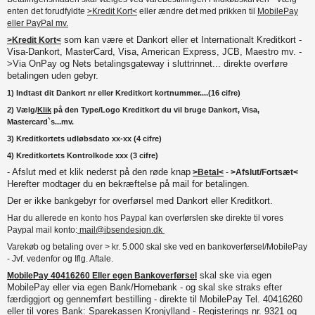
enten det forudfyldte
>Kredit Kort<
eller ændre det med prikken til
MobilePay
eller PayPal mv.
som kan være et Dankort eller et Internationalt Kreditkort -
>Kredit Kort<
Visa-Dankort, MasterCard, Visa, American Express, JCB, Maestro mv. -
>Via OnPay og Nets betalingsgateway i sluttrinnet... direkte overføre
betalingen uden gebyr.
1) Indtast dit Dankort nr eller Kreditkort kortnummer....(16 cifre)
2) Vælg/
Klik
på den Type/Logo Kreditkort du vil bruge Dankort, Visa,
Mastercard`s...mv.
3) Kreditkortets udløbsdato xx-xx (4 cifre)
4) Kreditkortets Kontrolkode xxx (3 cifre)
- Afslut med et klik nederst på den røde knap
>Betal<
-
>Afslut/Fortsæt<
Herefter modtager du en bekræftelse på mail for betalingen.
Der er ikke bankgebyr for overførsel med Dankort eller Kreditkort.
Har du allerede en konto hos Paypal kan overførslen ske direkte til vores
Paypal mail konto:
mail@ibsendesign.dk
Varekøb og betaling over > kr. 5.000 skal ske ved en bankoverførsel/MobilePay
- Jvf. vedenfor og Iflg. Aftale.
skal ske via egen
MobilePay 40416260 Eller egen Bankoverførsel
MobilePay eller via egen Bank/Homebank - og skal ske straks efter
færdiggjort og gennemført bestilling - direkte til MobilePay Tel. 40416260
eller til vores Bank: Sparekassen Kronjylland - Registerings nr. 9321 og