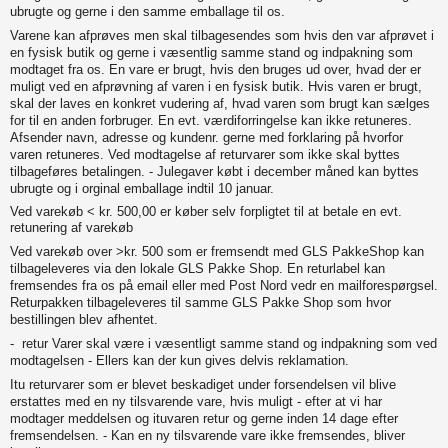
ubrugte og gerne i den samme emballage til os.
Varene kan afprøves men skal tilbagesendes som hvis den var afprøvet i
en fysisk butik og gerne i væsentlig samme stand og indpakning som
modtaget fra os. En vare er brugt, hvis den bruges ud over, hvad der er
muligt ved en afprøvning af varen i en fysisk butik. Hvis varen er brugt,
skal der laves en konkret vudering af, hvad varen som brugt kan sælges
for til en anden forbruger. En evt. værdiforringelse kan ikke retuneres.
Afsender navn, adresse og kundenr. gerne med forklaring på hvorfor
varen retuneres. Ved modtagelse af returvarer som ikke skal byttes
tilbageføres betalingen. - Julegaver købt i december måned kan byttes
ubrugte og i orginal emballage indtil 10 januar.
Ved varekøb < kr. 500,00 er køber selv forpligtet til at betale en evt.
retunering af varekøb
Ved varekøb over >kr. 500 som er fremsendt med GLS PakkeShop kan
tilbageleveres via den lokale GLS Pakke Shop. En returlabel kan
fremsendes fra os på email eller med Post Nord vedr en mailforespørgsel.
Returpakken tilbageleveres til samme GLS Pakke Shop som hvor
bestillingen blev afhentet.
- retur
Varer skal være i væsentligt samme stand og indpakning som ved
modtagelsen - Ellers kan der kun gives delvis reklamation.
Itu returvarer som er blevet beskadiget under forsendelsen vil blive
erstattes med en ny tilsvarende vare, hvis muligt - efter at vi har
modtager meddelsen og ituvaren retur og gerne inden 14 dage efter
fremsendelsen. - Kan en ny tilsvarende vare ikke fremsendes, bliver