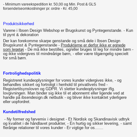
- Minimum vareekspedition kr. 50,00 og Min. Post & GLS
forsendelseomkostninger pr. ordre - Kr. 45,00
Produktsikkerhed
Varene i Ibsen Design Webshop er Brugskunst og Pyntegenstande. - Kun
til pynt & dekoration
Der kan forekomme skarpe genstande og små dele i Ibsen Design
Brugskunst & Pyntegenstande -
Produkterne
er derfor ikke er egnede
som legetøj
- De
må ikke bestilles, og/eller bruges til leg for mindre børn -
og ikke vidergives til mindreårige børn, - eller være tilgængelig specielt
for små børn.
Fortrolighedspolitik
Registreret kundeoplysninger for vores kunder vidergives ikke, - og
behandles sikkert og fortroligt i henhold til privatlivets fred -
Registertilsynsloven og GDPR. Vi sletter kundeoplysninger iflg.
lovgivningen. Man binder sig ikke til et abonnemt eller ligende ved at
handle på ibsendesign.dk netbutik - og bliver ikke kontaktet yderligere
eller uopfordret.
Kundetilfredshed
- Ny former og farvemix i designet - Et Nordisk og Skandinavisk udtryk
og kvalitet i de håndlavet produkter, - En hurtig og sikker levering, - samt
flerårige relationer til vores kunder - Er vigtige for os.......