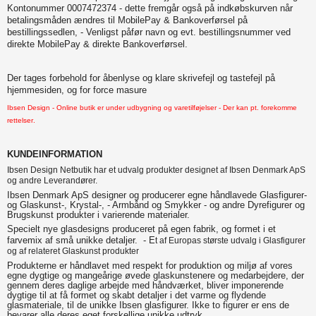
Kontonummer 0007472374 - dette fremgår også på indkøbskurven når
betalingsmåden ændres til MobilePay & Bankoverførsel på
bestillingssedlen, - Venligst påfør navn og evt. bestillingsnummer ved
direkte MobilePay & direkte Bankoverførsel.
Der tages forbehold for åbenlyse og klare skrivefejl og tastefejl på
hjemmesiden, og for force masure
Ibsen Design - Online butik er under udbygning og varetilføjelser - Der kan pt. forekomme
rettelser
.
KUNDEINFORMATION
Ibsen Design Netbutik har et udvalg produkter designet af Ibsen Denmark ApS
og andre Leverandører.
Ibsen Denmark ApS designer og producerer egne håndlavede Glasfigurer-
og Glaskunst-, Krystal-, - Armbånd og Smykker - og andre Dyrefigurer og
Brugskunst produkter i varierende materialer.
Specielt nye glasdesigns produceret på egen fabrik, og formet i et
farvemix af små unikke detaljer. - E
t af Europas største udvalg i Glasfigurer
og af relateret Glaskunst produkter
Produkterne er håndlavet med respekt for produktion og miljø af vores
egne dygtige og mangeårige øvede glaskunstenere og medarbejdere, der
gennem deres daglige arbejde med håndværket, bliver imponerende
dygtige til at få formet og skabt detaljer i det varme og flydende
glasmateriale, til de unikke Ibsen glasfigurer. Ikke to figurer er ens de
bevarer alle deres eget forskellige unikke udtryk