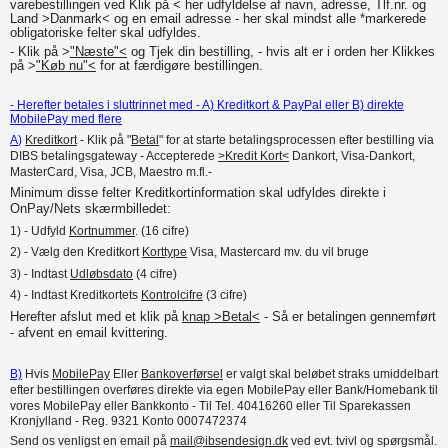
varebestillingen ved Klik på < her udfyldelse af navn, adresse, Tlf.nr. og
Land >Danmark< og en email adresse - her skal mindst alle *markerede
obligatoriske felter skal udfyldes.
- Klik på >
"Næste"<
og Tjek din bestilling, - hvis alt er i orden her Klikkes
på >
"Køb nu"<
for at færdigøre bestillingen.
- Herefter betales i sluttrinnet med - A) Kreditkort & PayPal eller B) direkte
MobilePay med flere
A
)
Kreditkort
- Klik på "
Betal
" for at starte betalingsprocessen efter bestilling via
DIBS betalingsgateway - Accepterede
>Kredit Kort<
Dankort, Visa-Dankort,
MasterCard, Visa, JCB, Maestro m.fl.-
Minimum disse felter Kreditkortinformation skal udfyldes direkte i
OnPay/Nets skærmbilledet:
1) - Udfyld
Kortnummer
. (16 cifre)
2) - Vælg den Kreditkort
Korttype
Visa, Mastercard mv. du vil bruge
3) - Indtast
Udløbsdato
(4 cifre)
4) - Indtast Kreditkortets
Kontrolcifre
(3 cifre)
Herefter
a
fslut med et klik på
knap >Betal<
- Så er betalingen gennemført
- afvent en email kvittering.
B)
Hvis
MobilePay
Eller
Bankoverførsel
er valgt skal beløbet straks umiddelbart
efter bestillingen overføres direkte via egen MobilePay eller Bank/Homebank til
vores MobilePay eller Bankkonto
- Til Tel. 40416260 eller Til Sparekassen
Kronjylland - Reg. 9321 Konto 0007472374
Send os venligst en email på
mail@ibsendesign.dk
ved evt. tvivl og spørgsmål.