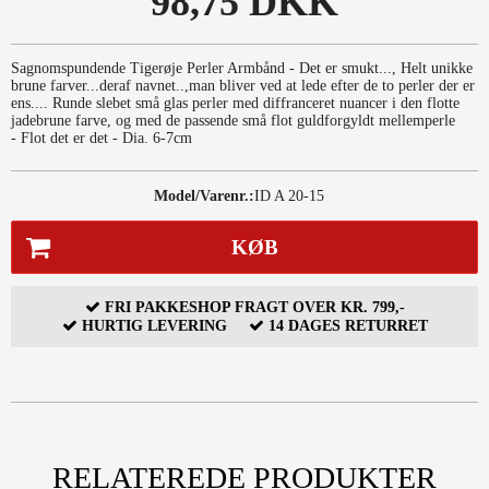
98,75 DKK
Sagnomspundende Tigerøje Perler Armbånd - Det er smukt..., Helt unikke
brune farver...deraf navnet..,man bliver ved at lede efter de to perler der er
ens.... Runde slebet små glas perler med diffranceret nuancer i den flotte
jadebrune farve, og med de passende små flot guldforgyldt mellemperle
- Flot det er det - Dia. 6-7cm
Model/Varenr.:
ID A 20-15
KØB
FRI PAKKESHOP FRAGT OVER KR. 799,-
HURTIG LEVERING
14 DAGES RETURRET
RELATEREDE PRODUKTER