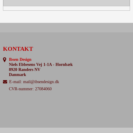
KONTAKT
Ibsen Design
Niels Ebbesens Vej 1-1A - Hornbæk
8920 Randers NV
Danmark
E-mail
:
mail@ibsendesign.dk
CVR-nummer: 27084060