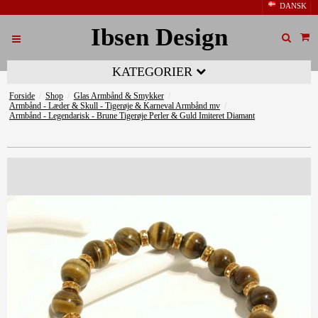
DANSK
Ibsen Design
KATEGORIER
Forside
/
Shop
/
Glas Armbånd & Smykker
/
Armbånd - Læder & Skull - Tigerøje & Karneval Armbånd mv
/
Armbånd - Legendarisk - Brune Tigerøje Perler & Guld Imiteret Diamant