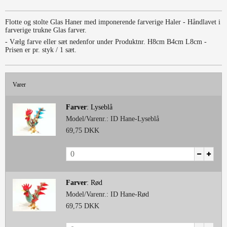
Flotte og stolte Glas Haner med imponerende farverige Haler - Håndlavet i
farverige trukne Glas farver.
- Vælg farve eller sæt nedenfor under Produktnr. H8cm B4cm L8cm -
Prisen er pr. styk / 1 sæt.
Varer
Farver
:
Lyseblå
Model/Varenr.:
ID Hane-Lyseblå
69,75 DKK
Farver
:
Rød
Model/Varenr.:
ID Hane-Rød
69,75 DKK