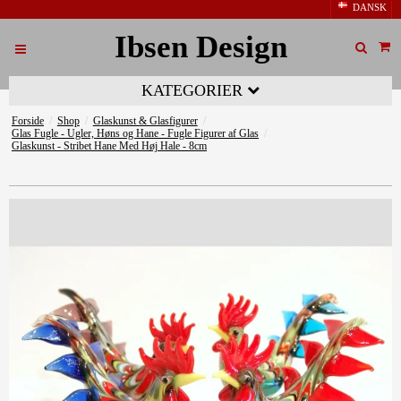
DANSK
Ibsen Design
KATEGORIER
Forside
/
Shop
/
Glaskunst & Glasfigurer
/
Glas Fugle - Ugler, Høns og Hane - Fugle Figurer af Glas
/
Glaskunst - Stribet Hane Med Høj Hale - 8cm