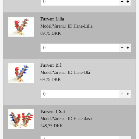
Farver
:
Lilla
Model/Varenr.:
ID Hane-Lilla
69,75 DKK
Farver
:
Blå
Model/Varenr.:
ID Hane-Blå
69,75 DKK
Farver
:
1 Sæt
Model/Varenr.:
ID Hane-4asst.
248,75 DKK