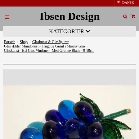
DANSK
Ibsen Design
KATEGORIER
Forside
/
Shop
/
Glaskunst & Glasfigurer
/
Glas Æbler Mundblæst - Frugt og Grønt i Massiv Glas
/
Glaskunst - Blå Glas Vindruer - Med Grønne Blade - 9-10cm